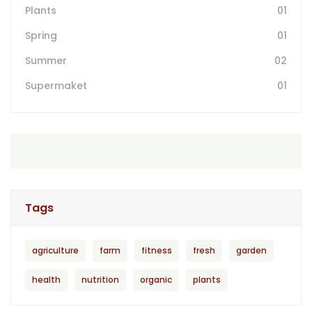
Plants
01
Spring
01
Summer
02
Supermaket
01
Tags
agriculture
farm
fitness
fresh
garden
health
nutrition
organic
plants