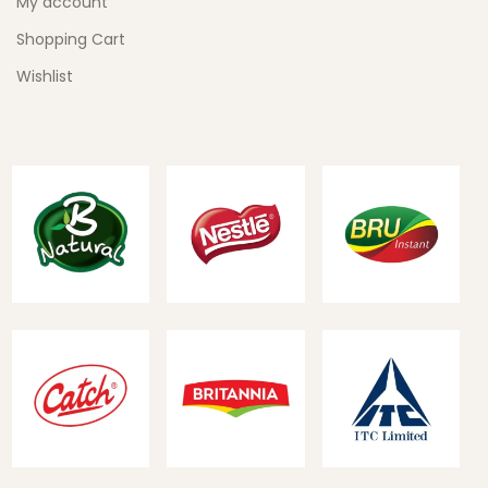
My account
Shopping Cart
Wishlist