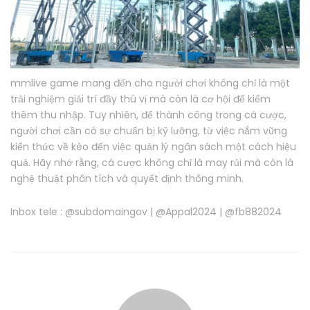
mmlive game mang đến cho người chơi không chỉ là một
trải nghiệm giải trí đầy thú vị mà còn là cơ hội để kiếm
thêm thu nhập. Tuy nhiên, để thành công trong cá cược,
người chơi cần có sự chuẩn bị kỹ lưỡng, từ việc nắm vững
kiến thức về kèo đến việc quản lý ngân sách một cách hiệu
quả. Hãy nhớ rằng, cá cược không chỉ là may rủi mà còn là
nghệ thuật phân tích và quyết định thông minh.
Inbox tele : @subdomaingov | @Appal2024 | @fb882024