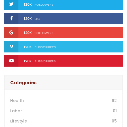
120K
FOLLOWERS
120K
LIKE
120K
FOLLOWERS
120K
SUBSCRIBERS
120K
SUBSCRIBERS
Categories
Health
82
Labor
01
LifeStyle
05