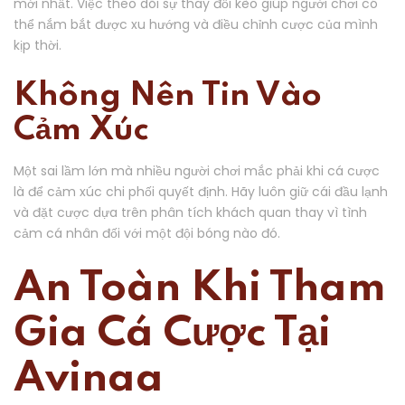
mới nhất. Việc theo dõi sự thay đổi kèo giúp người chơi có
thể nắm bắt được xu hướng và điều chỉnh cược của mình
kịp thời.
Không Nên Tin Vào
Cảm Xúc
Một sai lầm lớn mà nhiều người chơi mắc phải khi cá cược
là để cảm xúc chi phối quyết định. Hãy luôn giữ cái đầu lạnh
và đặt cược dựa trên phân tích khách quan thay vì tình
cảm cá nhân đối với một đội bóng nào đó.
An Toàn Khi Tham
Gia Cá Cược Tại
Avinaa