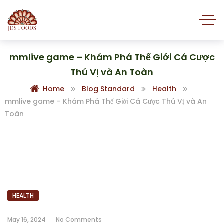
mmlive game – Khám Phá Thế Giới Cá Cược
Thú Vị và An Toàn
Home
Blog Standard
Health
mmlive game – Khám Phá Thế Giới Cá Cược Thú Vị và An
Toàn
HEALTH
May 16, 2024
No Comments