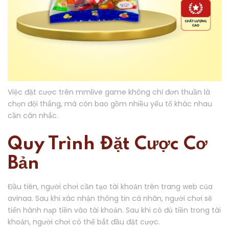
Việc đặt cược trên mmlive game không chỉ đơn thuần là
chọn đội thắng, mà còn bao gồm nhiều yếu tố khác nhau
cần cân nhắc.
Quy Trình Đặt Cược Cơ
Bản
Đầu tiên, người chơi cần tạo tài khoản trên trang web của
avinaa. Sau khi xác nhận thông tin cá nhân, người chơi sẽ
tiến hành nạp tiền vào tài khoản. Sau khi có đủ tiền trong tài
khoản, người chơi có thể bắt đầu đặt cược.