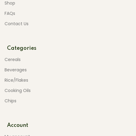
Shop
FAQs
Contact Us
Categories
Cereals
Beverages
Rice/Flakes
Cooking Oils
Chips
Account