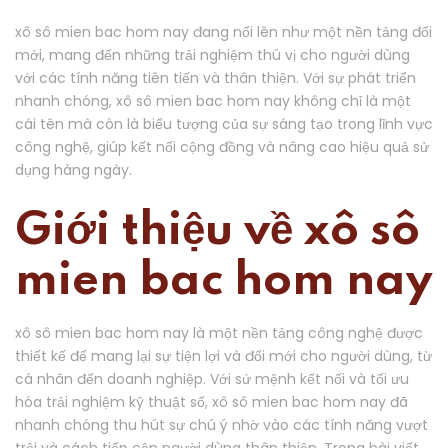
xô sô mien bac hom nay đang nổi lên như một nền tảng đổi
mới, mang đến những trải nghiệm thú vị cho người dùng
với các tính năng tiên tiến và thân thiện. Với sự phát triển
nhanh chóng, xô sô mien bac hom nay không chỉ là một
cái tên mà còn là biểu tượng của sự sáng tạo trong lĩnh vực
công nghệ, giúp kết nối cộng đồng và nâng cao hiệu quả sử
dụng hàng ngày.
Giới thiệu về xô sô
mien bac hom nay
xô sô mien bac hom nay là một nền tảng công nghệ được
thiết kế để mang lại sự tiện lợi và đổi mới cho người dùng, từ
cá nhân đến doanh nghiệp. Với sứ mệnh kết nối và tối ưu
hóa trải nghiệm kỹ thuật số, xô sô mien bac hom nay đã
nhanh chóng thu hút sự chú ý nhờ vào các tính năng vượt