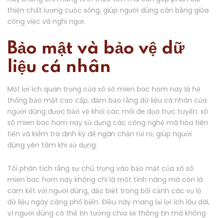
thiện chất lượng cuộc sống, giúp người dùng cân bằng giữa
công việc và nghỉ ngơi.
Bảo mật và bảo vệ dữ
liệu cá nhân
Một lợi ích quan trọng của xô sô mien bac hom nay là hệ
thống bảo mật cao cấp, đảm bảo rằng dữ liệu cá nhân của
người dùng được bảo vệ khỏi các mối đe dọa trực tuyến. xô
sô mien bac hom nay sử dụng các công nghệ mã hóa tiên
tiến và kiểm tra định kỳ để ngăn chặn rủi ro, giúp người
dùng yên tâm khi sử dụng.
Tôi phân tích rằng sự chú trọng vào bảo mật của xô sô
mien bac hom nay không chỉ là một tính năng mà còn là
cam kết với người dùng, đặc biệt trong bối cảnh các vụ lộ
dữ liệu ngày càng phổ biến. Điều này mang lại lợi ích lâu dài,
vì người dùng có thể tin tưởng chia sẻ thông tin mà không