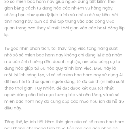
xô sô mien bac hom nay giúp người dùng tiết kiệm thời
gian bằng cách tự động hóa các nhiệm vụ hàng ngày,
chẳng hạn như quản lý lịch trình và nhắc nhở sự kiện. Với
tính năng này, bạn có thể tập trung vào các công việc
quan trọng hơn thay vì mất thời gian vào các hoạt động lặp
lại.
Từ góc nhìn phân tích, tôi thấy rằng việc tăng năng suất
nhờ xô sô mien bac hom nay không chỉ dừng lại ở cá nhân
mà còn ảnh hưởng đến doanh nghiệp, nơi các công cụ tự
động hóa giúp tối ưu hóa quy trình làm việc. Điều này là
một lợi ích sáng tạo, vì xô sô mien bac hom nay sử dụng AI
để học hỏi từ thói quen người dùng, từ đó cải thiện hiệu suất
theo thời gian. Tuy nhiên, để đạt được kết quả tốt nhất,
người dùng cần tích cực tương tác với nền tảng, và xô sô
mien bac hom nay đã cung cấp các mẹo hữu ích để hỗ trợ
điều này.
Tổng thể, lợi ích tiết kiệm thời gian của xô sô mien bac hom
nay không chỉ mang tính thực tiễn mà còn góp phần cải