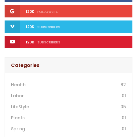
120K
FOLLOWERS
120K
SUBSCRIBERS
120K
SUBSCRIBERS
Categories
Health
82
Labor
01
LifeStyle
05
Plants
01
Spring
01