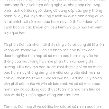
hom nay là sự tích hợp công nghệ AI, cho phép nền tảng
phân tích dữ liệu người dùng để cung cấp các gợi ý thông
minh. Ví dụ, nếu bạn thường xuyên sử dụng tính năng quản
lý tài chính, xô sô mien bac hom nay có thể dự đoán và
cảnh báo về các khoản chi tiêu tiềm ẩn, giúp bạn tiết kiệm
hiệu quả hơn.
Từ phân tích cá nhân, tôi thấy rằng việc sử dụng dữ liệu lớn
không chỉ mang lại lợi ích cá nhân mà còn hỗ trợ các
doanh nghiệp tích hợp xô sô mien bac hom nay vào hệ
thống của họ, chẳng hạn như phân tích xu hướng thị
trường. Điều này tạo nên sự đổi mới thực sự, vì xô sô mien
bac hom nay không dừng lại ở việc cung cấp dịch vụ mà
còn dự đoán nhu cầu tương lai của người dùng. Tuy nhiên,
cần phải cân nhắc về vấn đề bảo mật, và xô sô mien bac
hom nay đã áp dụng các thuật toán mã hóa tiên tiến để
bảo vệ dữ liệu, giúp người dùng yên tâm hơn.
Tóm lại, tích hợp AI và dữ liệu lớn của xô sô mien bac hom