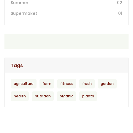
Summer
02
Supermaket
01
Tags
agriculture
farm
fitness
fresh
garden
health
nutrition
organic
plants