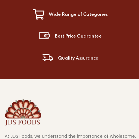
Wide Range of Categories
Best Price Guarantee
Quality Assurance
At JDS Foods, we understand the importance of wholesome,