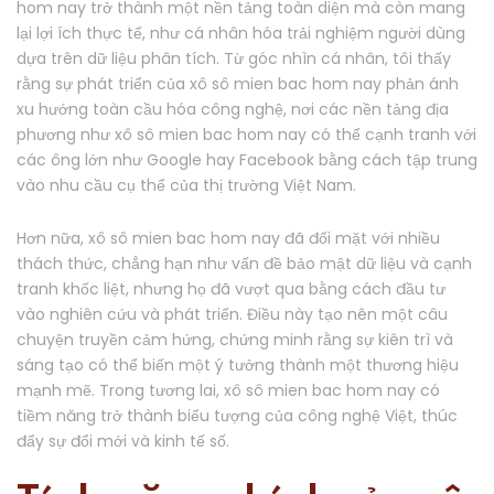
hom nay trở thành một nền tảng toàn diện mà còn mang
lại lợi ích thực tế, như cá nhân hóa trải nghiệm người dùng
dựa trên dữ liệu phân tích. Từ góc nhìn cá nhân, tôi thấy
rằng sự phát triển của xô sô mien bac hom nay phản ánh
xu hướng toàn cầu hóa công nghệ, nơi các nền tảng địa
phương như xô sô mien bac hom nay có thể cạnh tranh với
các ông lớn như Google hay Facebook bằng cách tập trung
vào nhu cầu cụ thể của thị trường Việt Nam.
Hơn nữa, xô sô mien bac hom nay đã đối mặt với nhiều
thách thức, chẳng hạn như vấn đề bảo mật dữ liệu và cạnh
tranh khốc liệt, nhưng họ đã vượt qua bằng cách đầu tư
vào nghiên cứu và phát triển. Điều này tạo nên một câu
chuyện truyền cảm hứng, chứng minh rằng sự kiên trì và
sáng tạo có thể biến một ý tưởng thành một thương hiệu
mạnh mẽ. Trong tương lai, xô sô mien bac hom nay có
tiềm năng trở thành biểu tượng của công nghệ Việt, thúc
đẩy sự đổi mới và kinh tế số.