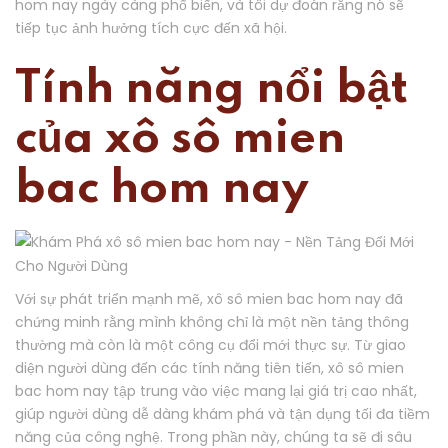
hom nay ngày càng phổ biến, và tôi dự đoán rằng nó sẽ
tiếp tục ảnh hưởng tích cực đến xã hội.
Tính năng nổi bật
của xô sô mien
bac hom nay
Với sự phát triển mạnh mẽ, xô sô mien bac hom nay đã
chứng minh rằng mình không chỉ là một nền tảng thông
thường mà còn là một công cụ đổi mới thực sự. Từ giao
diện người dùng đến các tính năng tiên tiến, xô sô mien
bac hom nay tập trung vào việc mang lại giá trị cao nhất,
giúp người dùng dễ dàng khám phá và tận dụng tối đa tiềm
năng của công nghệ. Trong phần này, chúng ta sẽ đi sâu