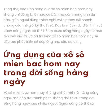
Tổng thể, các tính năng của xô sô mien bac hom nay
không chỉ dừng lại ở mức cơ bản mà còn mang tính dự
báo, giúp người dùng thích nghi với sự thay đổi nhanh
chóng của thế giới kỹ thuật số. Đây là một ví dụ điển hình về
cách công nghệ có thể hỗ trợ cuộc sống hàng ngày, từ học
tập đến giải trí, và tôi tin rằng xô sô mien bac hom nay sẽ
tiếp tục phát triển để đáp ứng nhu cầu đa dạng.
Ứng dụng của xô sô
mien bac hom nay
trong đời sống hàng
ngày
xô sô mien bac hom nay không chỉ là một nền tảng công
nghệ mà còn trở thành phần không thể thiếu trong đời
sống hàng ngày của nhiều người. Người dùng có thể sử