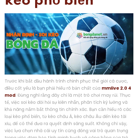
kèo phổ biến
Trước khi bắt đầu hành trình chinh phục thế giới cá cược,
điều cốt yếu là bạn phải hiểu rõ bản chất của
mmlive 2.0 4
mod
. Đừng nghĩ rằng đây chỉ là một trò chơi may rủi. Thực
tế, việc soi kèo đòi hỏi sự kiên nhẫn, phân tích kỹ lưỡng và
khả năng nắm bắt thông tin chính xác. Bạn cần hiểu rõ các
loại kèo phổ biến, từ kèo châu Á, kèo châu Âu đến kèo tài
xỉu, để có thể đưa ra quyết định sáng suốt. Không chỉ vậy,
việc lựa chọn nhà cái uy tín cũng đóng vai trò quan trọng
trong việc đảm bảo tính minh bạch và công bằng của trò