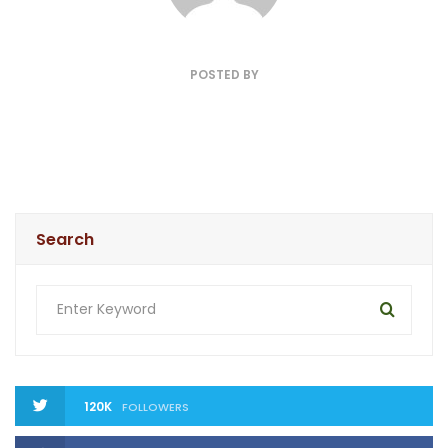
POSTED BY
Search
120K
FOLLOWERS