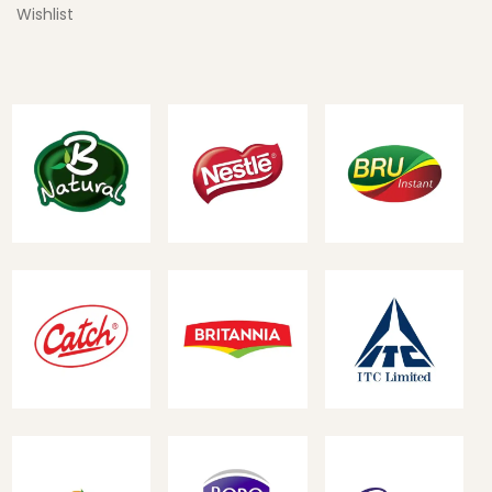
Wishlist