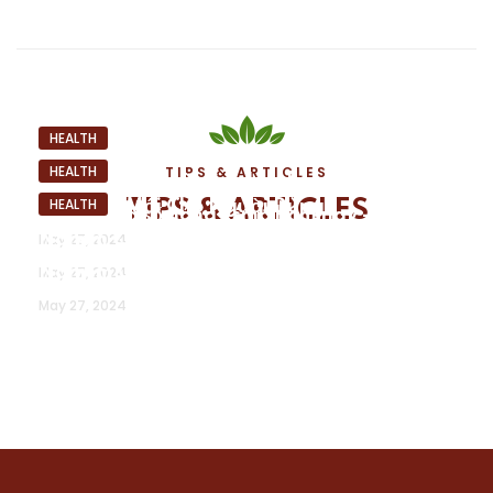
HEALTH
HEALTH
TIPS & ARTICLES
Khám Phá xô sô mien bac hom nay – Nền
HEALTH
TIPS & ARTICLES
Tảng Đổi Mới Cho Người Dùng
Khám Phá số nóng xsmb hôm nay – Trải
May 27, 2024
Nghệm Cá Cược Đỉnh Cao
xổ số ngày miền bắc ngày hôm nay – Kinh
May 27, 2024
Nghiệm Cá Cược
May 27, 2024