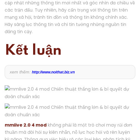
cập nhật những thông tin mới nhất và góc nhìn đa chiều về
các trận đấu. Tuy nhiên, hãy cẩn trọng với thông tin trên
mạng xã hội, tránh tin đồn và thông tin không chính xác.
Hãy sàng lọc thông tin và chỉ tin tưởng những nguồn tin
đáng tin cậy.
Kết luận
xem thêm:
http://www.noithat.biz.vn
mmlive 2.0 4 mod
không phải là một trò chơi may rủi đơn
thuần mà đòi hỏi sự kiên nhẫn, nỗ lực học hỏi và rèn luyện
kỹ năng. Thông qua việc hiểu rõ các loại kèo, phân tích kỹ