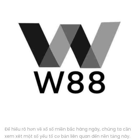
Để hiểu rõ hơn về xổ số miền bắc hàng ngày, chúng ta cần
xem xét một số yếu tố cơ bản liên quan đến nền tảng này.