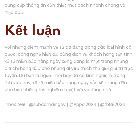
cung cấp thông tin cần thiết một cách nhanh chóng và
hiệu quả.
Kết luận
Với những điểm mạnh về sự đa dạng trong các loại hình cá
cược, công nghệ hiện đại cùng dịch vụ khách hàng tận tình,
xổ số miền bắc hàng ngày xứng đáng là một trong những
địa chỉ hàng đầu cho những ai yêu thích thế giới giải trí trực
tuyến. Dù bạn là người mới hay đã có kinh nghiệm trong
lĩnh vực này, xổ số miền bắc hàng ngày vẫn sẽ mang đến
cho bạn những trải nghiệm tuyệt vời và đáng nhớ.
Inbox tele : @subdomaingov | @Appal2024 | @fb882024