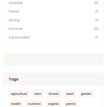
LifeStyle
05
Plants
01
Spring
01
Summer
02
Supermaket
01
Tags
agriculture
farm
fitness
fresh
garden
health
nutrition
organic
plants