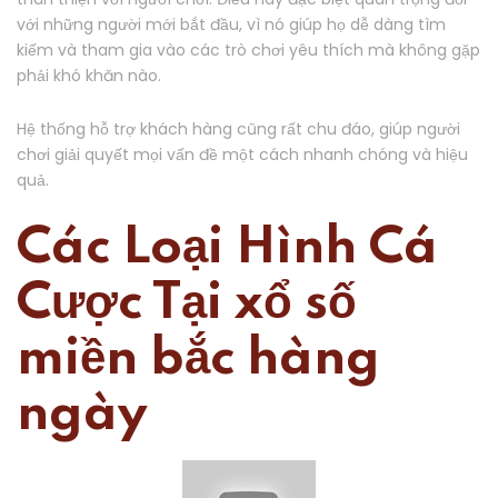
với những người mới bắt đầu, vì nó giúp họ dễ dàng tìm
kiếm và tham gia vào các trò chơi yêu thích mà không gặp
phải khó khăn nào.
Hệ thống hỗ trợ khách hàng cũng rất chu đáo, giúp người
chơi giải quyết mọi vấn đề một cách nhanh chóng và hiệu
quả.
Các Loại Hình Cá
Cược Tại xổ số
miền bắc hàng
ngày