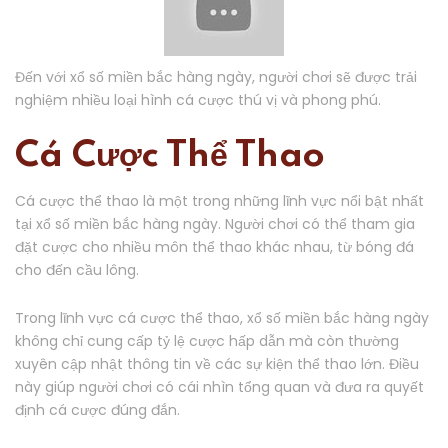
Đến với xổ số miền bắc hàng ngày, người chơi sẽ được trải
nghiệm nhiều loại hình cá cược thú vị và phong phú.
Cá Cược Thể Thao
Cá cược thể thao là một trong những lĩnh vực nổi bật nhất
tại xổ số miền bắc hàng ngày. Người chơi có thể tham gia
đặt cược cho nhiều môn thể thao khác nhau, từ bóng đá
cho đến cầu lông.
Trong lĩnh vực cá cược thể thao, xổ số miền bắc hàng ngày
không chỉ cung cấp tỷ lệ cược hấp dẫn mà còn thường
xuyên cập nhật thông tin về các sự kiện thể thao lớn. Điều
này giúp người chơi có cái nhìn tổng quan và đưa ra quyết
định cá cược đúng đắn.