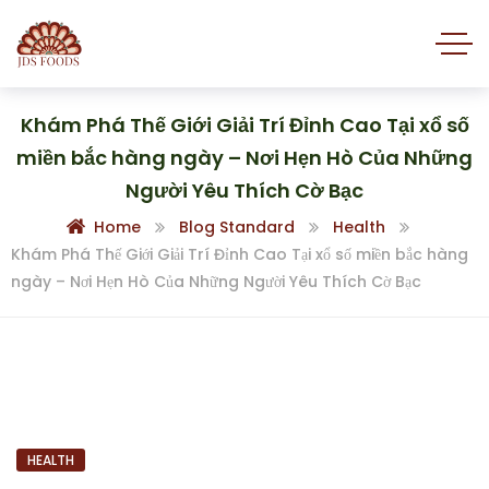
Khám Phá Thế Giới Giải Trí Đỉnh Cao Tại xổ số
miền bắc hàng ngày – Nơi Hẹn Hò Của Những
Người Yêu Thích Cờ Bạc
Home
Blog Standard
Health
Khám Phá Thế Giới Giải Trí Đỉnh Cao Tại xổ số miền bắc hàng
ngày – Nơi Hẹn Hò Của Những Người Yêu Thích Cờ Bạc
HEALTH