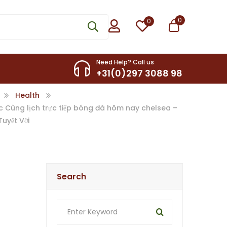
0
0
Need Help? Call us
+31(0)297 3088 98
Health
c Cùng lịch trực tiếp bóng đá hôm nay chelsea –
uyệt Vời
Search