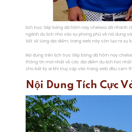
lịch trực tiếp bóng đá hôm nay chelsea đã nhanh 
ngành du lịch nhờ vào sự phong phú về nội dung và
tiết về từng địa điểm, trang web này còn tạo ra sự k
Nội dung trên lịch trực tiếp bóng đá hôm nay chel
thông tin mới nhất về các địa điểm du lịch hot nhấ
cho bất kỳ ai khi truy cập vào trang web đều cảm
Nội Dung Tích Cực V