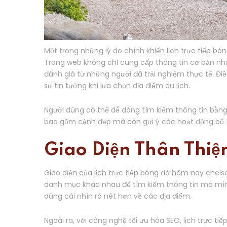
Một trong những lý do chính khiến lịch trực tiếp bó
Trang web không chỉ cung cấp thông tin cơ bản như
đánh giá từ những người đã trải nghiệm thực tế. Đi
sự tin tưởng khi lựa chọn địa điểm du lịch.
Người dùng có thể dễ dàng tìm kiếm thông tin bằng
bao gồm cảnh đẹp mà còn gợi ý các hoạt động bổ íc
Giao Diện Thân Thiệ
Giao diện của lịch trực tiếp bóng đá hôm nay chels
danh mục khác nhau để tìm kiếm thông tin mà mìn
dùng cái nhìn rõ nét hơn về các địa điểm.
Ngoài ra, với công nghệ tối ưu hóa SEO, lịch trực 