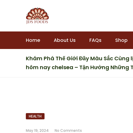
Home
About Us
FAQs
Shop
Khám Phá Thế Giới Đầy Màu Sắc Cùng lị
hôm nay chelsea – Tận Hưởng Những T
HEALTH
May 19, 2024
No Comments