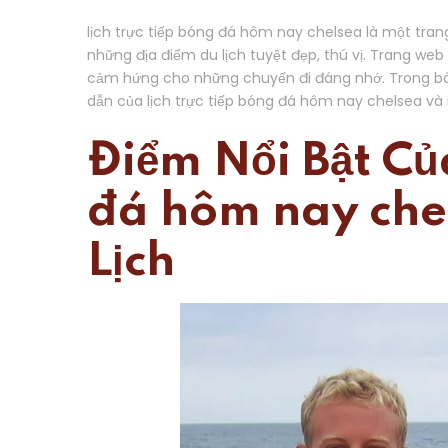
lịch trực tiếp bóng đá hôm nay chelsea là một tran
những địa điểm du lịch tuyệt đẹp, thú vị. Trang we
cảm hứng cho những chuyến đi đáng nhớ. Trong bà
dẫn của lịch trực tiếp bóng đá hôm nay chelsea và 
Điểm Nổi Bật Của
đá hôm nay che
Lịch