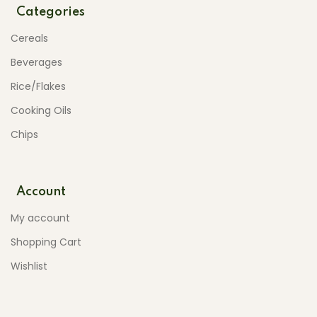
Categories
Cereals
Beverages
Rice/Flakes
Cooking Oils
Chips
Account
My account
Shopping Cart
Wishlist