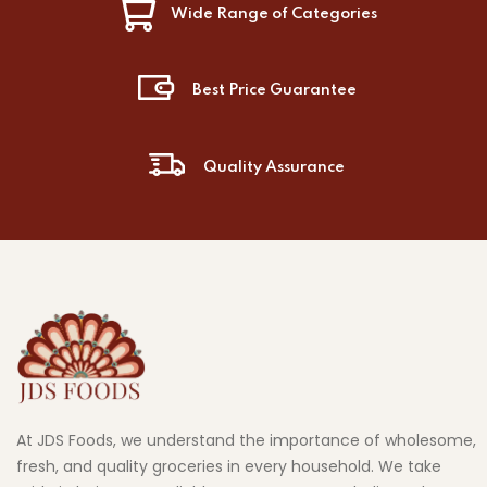
Wide Range of Categories
Best Price Guarantee
Quality Assurance
At JDS Foods, we understand the importance of wholesome,
fresh, and quality groceries in every household. We take