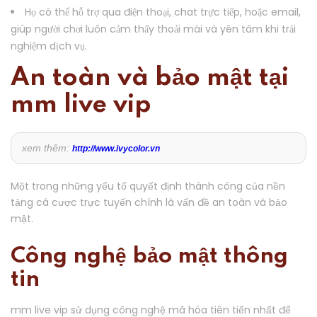
Họ có thể hỗ trợ qua điện thoại, chat trực tiếp, hoặc email,
giúp người chơi luôn cảm thấy thoải mái và yên tâm khi trải
nghiệm dịch vụ.
An toàn và bảo mật tại
mm live vip
xem thêm:
http://www.ivycolor.vn
Một trong những yếu tố quyết định thành công của nền
tảng cá cược trực tuyến chính là vấn đề an toàn và bảo
mật.
Công nghệ bảo mật thông
tin
mm live vip sử dụng công nghệ mã hóa tiên tiến nhất để