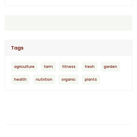
Tags
agriculture
farm
fitness
fresh
garden
health
nutrition
organic
plants