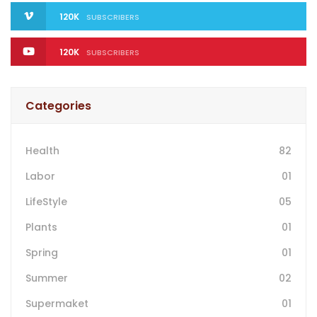
120K
SUBSCRIBERS
120K
SUBSCRIBERS
Categories
Health
82
Labor
01
LifeStyle
05
Plants
01
Spring
01
Summer
02
Supermaket
01