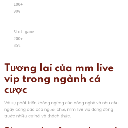
    100+

    90%

    Slot game

    200+

    85%

Tương lai của mm live
vip trong ngành cá
cược
Với sự phát triển không ngừng của công nghệ và nhu cầu
ngày càng cao của người chơi, mm live vip đang đứng
trước nhiều cơ hội và thách thức.